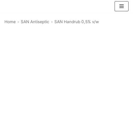
Skip
Home
»
SAN Antiseptic
»
SAN Handrub 0,5% v/w
to
content