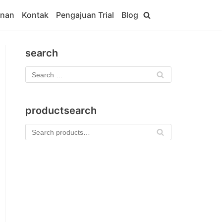
anan
Kontak
Pengajuan Trial
Blog
search
productsearch
Se
arc
h