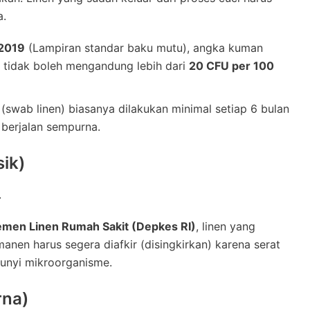
a.
 2019
(Lampiran standar baku mutu), angka kuman
n tidak boleh mengandung lebih dari
20 CFU per 100
wab linen) biasanya dilakukan minimal setiap 6 bulan
 berjalan sempurna.
sik)
.
men Linen Rumah Sakit (Depkes RI)
, linen yang
anen harus segera diafkir (disingkirkan) karena serat
unyi mikroorganisme.
rna)