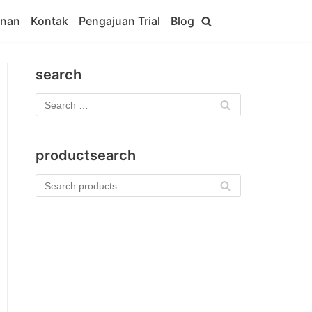
anan
Kontak
Pengajuan Trial
Blog
search
productsearch
Se
arc
h