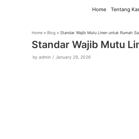
Home
Tentang Ka
Skip
to
content
Home
»
Blog
»
Standar Wajib Mutu Linen untuk Rumah Sa
Standar Wajib Mutu Li
by
admin
January 29, 2026