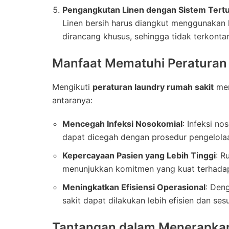
Pengangkutan Linen dengan Sistem Tert
Linen bersih harus diangkut menggunakan k
dirancang khusus, sehingga tidak terkonta
Manfaat Mematuhi Peraturan
Mengikuti
peraturan laundry rumah sakit
mem
antaranya:
Mencegah Infeksi Nosokomial
: Infeksi no
dapat dicegah dengan prosedur pengelolaa
Kepercayaan Pasien yang Lebih Tinggi
: R
menunjukkan komitmen yang kuat terhadap
Meningkatkan Efisiensi Operasional
: Den
sakit dapat dilakukan lebih efisien dan ses
Tantangan dalam Menerapkan