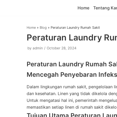
Home
Tentang Ka
Skip
to
content
Home
»
Blog
»
Peraturan Laundry Rumah Sakit
Peraturan Laundry Ru
by
admin
October 28, 2024
Peraturan Laundry Rumah Sak
Mencegah Penyebaran Infeks
Dalam lingkungan rumah sakit, pengelolaan l
dan kesehatan. Linen yang tidak dikelola den
Untuk mengatasi hal ini, pemerintah mengel
memastikan setiap linen di rumah sakit dikel
Tujuan Utama Peraturan Lau