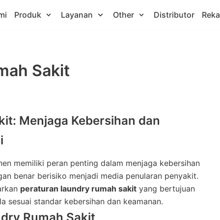
mi
Produk
Layanan
Other
Distributor
Rek
mah Sakit
it: Menjaga Kebersihan dan
i
inen memiliki peran penting dalam menjaga kebersihan
gan benar berisiko menjadi media penularan penyakit.
uarkan
peraturan laundry rumah sakit
yang bertujuan
ola sesuai standar kebersihan dan keamanan.
ndry Rumah Sakit