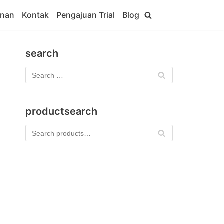
anan
Kontak
Pengajuan Trial
Blog
search
productsearch
Se
arc
h