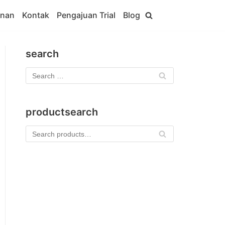
anan
Kontak
Pengajuan Trial
Blog
search
productsearch
Se
arc
h