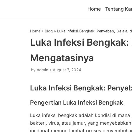
Home
Tentang Ka
Skip
to
content
Home
»
Blog
»
Luka Infeksi Bengkak: Penyebab, Gejala, 
Luka Infeksi Bengkak:
Mengatasinya
by
admin
August 7, 2024
Luka Infeksi Bengkak: Penyeb
Pengertian Luka Infeksi Bengkak
Luka infeksi bengkak adalah kondisi di mana l
bakteri, virus, atau jamur, yang menyebabka
ini dapat memperlambat proses penyembuhan