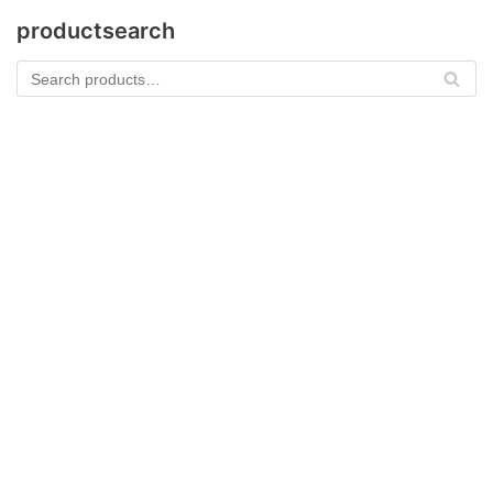
productsearch
Se
arc
h