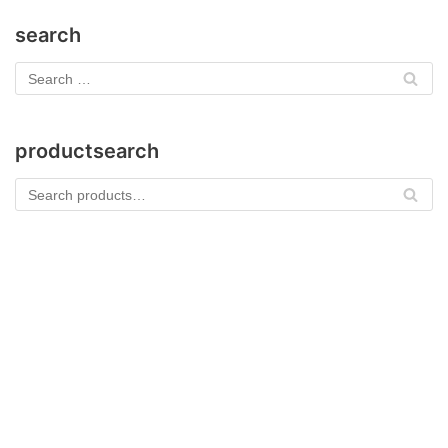
search
productsearch
Se
arc
h