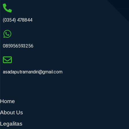
(0354) 478844
085956593256
asadaputramandiri@gmail.com
Home
About Us
Legalitas